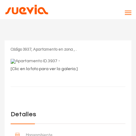
Tog
nav
Código 3937, Apartamento en zona , .
[Clic en la foto para ver la galería.]
Detalles
Monoambiente